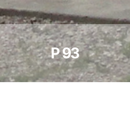
P 93
2